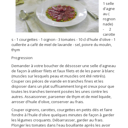
1 selle
d'agne
au (
rognon
nade)
- 2
carotte
s - 1 courgettes - 1 oignon - 3 tomates - 10 cl d'huile d'olive - 1
cuillerée a café de miel de lavande - sel, poivre du moulin,
thym
Progression
Demander à votre boucher de désosser une selle d'agneau
de façon à utiliser filets et faux filets et de les parer à blanc
(muscles sur lesquels peau et muscles ont été retirés).
Couper ces pièces de viande en tranches fines et les
disposer dans un plat suffisamment long et creux pour que
toutes les tranches tiennent posées les unes contre les
autres. Assaisonner, parsemer de thym et de miel liquide,
arroser d'huile d'olive, conserver au frais.
Couper oignons, carottes, courgettes en petits dés et faire
fondre à l'huile d'olive quelques minutes de façon à garder
les légumes croquants. Débarrasser, garder au frais.
Plonger les tomates dans l'eau bouillante après les avoir