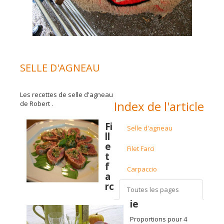
SELLE D'AGNEAU
Les recettes de selle d'agneau
Index de l'article
de Robert .
Fi
Selle d'agneau
ll
e
Filet Farci
t
f
Carpaccio
a
rc
Toutes les pages
ie
Proportions pour 4