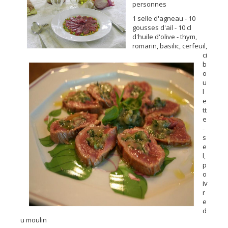
personnes
1 selle d'agneau - 10
gousses d'ail - 10 cl
d'huile d'olive - thym,
romarin, basilic, cerfeuil,
ci
b
o
u
l
e
tt
e
-
s
e
l,
p
o
iv
r
e
d
u moulin