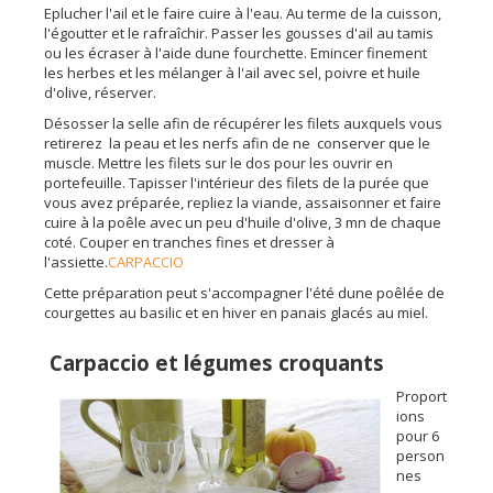
Eplucher l'ail et le faire cuire à l'eau. Au terme de la cuisson,
l'égoutter et le rafraîchir. Passer les gousses d'ail au tamis
ou les écraser à l'aide dune fourchette. Emincer finement
les herbes et les mélanger à l'ail avec sel, poivre et huile
d'olive, réserver.
Désosser la selle afin de récupérer les filets auxquels vous
retirerez la peau et les nerfs afin de ne conserver que le
muscle. Mettre les filets sur le dos pour les ouvrir en
portefeuille. Tapisser l'intérieur des filets de la purée que
vous avez préparée, repliez la viande, assaisonner et faire
cuire à la poêle avec un peu d'huile d'olive, 3 mn de chaque
coté. Couper en tranches fines et dresser à
l'assiette.
CARPACCIO
Cette préparation peut s'accompagner l'été dune poêlée de
courgettes au basilic et en hiver en panais glacés au miel.
Carpaccio et légumes croquants
Proport
ions
pour 6
person
nes