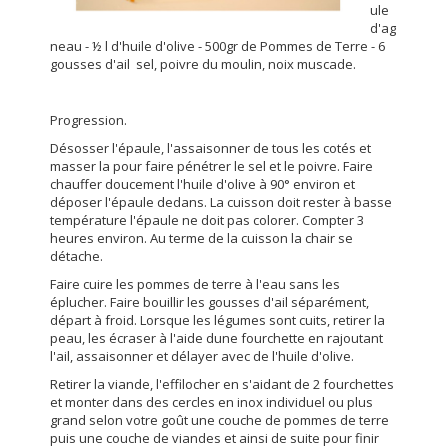
ule
d'ag
neau - ½ l d'huile d'olive - 500gr de Pommes de Terre - 6
gousses d'ail sel, poivre du moulin, noix muscade.
Progression.
Désosser l'épaule, l'assaisonner de tous les cotés et
masser la pour faire pénétrer le sel et le poivre. Faire
chauffer doucement l'huile d'olive à 90° environ et
déposer l'épaule dedans. La cuisson doit rester à basse
température l'épaule ne doit pas colorer. Compter 3
heures environ. Au terme de la cuisson la chair se
détache.
Faire cuire les pommes de terre à l'eau sans les
éplucher. Faire bouillir les gousses d'ail séparément,
départ à froid. Lorsque les légumes sont cuits, retirer la
peau, les écraser à l'aide dune fourchette en rajoutant
l'ail, assaisonner et délayer avec de l'huile d'olive.
Retirer la viande, l'effilocher en s'aidant de 2 fourchettes
et monter dans des cercles en inox individuel ou plus
grand selon votre goût une couche de pommes de terre
puis une couche de viandes et ainsi de suite pour finir