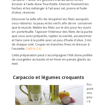
écraser à l'aide dune fourchette. Emincer finement les
herbes et les mélanger à l'ail avec sel, poivre et huile
d'olive, réserver.
Désosser la selle afin de récupérer les filets auxquels
vous retirerez la peau et les nerfs afin de ne conserver
que le muscle. Mettre les filets sur le dos pour les ouvrir
en portefeuille. Tapisser l'intérieur des filets de la purée
que vous avez préparée, repliez la viande, assaisonner
et faire cuire à la poêle avec un peu d'huile d'olive, 3 mn
de chaque coté. Couper en tranches fines et dresser à
l'assiette.
CARPACCIO
Cette préparation peut s'accompagner l'été dune poêlée
de courgettes au basilic et en hiver en panais glacés au
miel.
Carpaccio et légumes croquants
Pro
porti
ons
pou
r 6