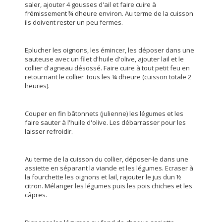
saler, ajouter 4 gousses d'ail et faire cuire à
frémissement ¾ dheure environ. Au terme de la cuisson
ils doivent rester un peu fermes.
Eplucher les oignons, les émincer, les déposer dans une
sauteuse avec un filet d'huile d'olive, ajouter lail et le
collier d'agneau désossé. Faire cuire à tout petit feu en
retournant le collier tous les ¼ dheure (cuisson totale 2
heures).
Couper en fin bâtonnets (julienne) les légumes et les
faire sauter à l'huile d'olive. Les débarrasser pour les
laisser refroidir.
Au terme de la cuisson du collier, déposer-le dans une
assiette en séparant la viande et les légumes. Ecraser à
la fourchette les oignons et lail, rajouter le jus dun ½
citron. Mélanger les légumes puis les pois chiches et les
câpres.