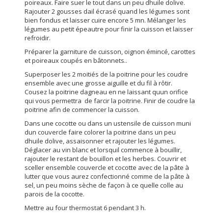
poireaux. Faire suer le tout dans un peu dhuile dolive.
Rajouter 2 gousses dail écrasé quand les légumes sont
bien fondus et laisser cuire encore 5 mn. Mélanger les
légumes au petit épeautre pour finir la cuisson et laisser
refroidir.
Préparer la garniture de cuisson, oignon émincé, carottes
et poireaux coupés en bâtonnets..
Superposer les 2 moitiés de la poitrine pour les coudre
ensemble avec une grosse aiguille et du fil à rôtir.
Cousez la poitrine dagneau en ne laissant quun orifice
qui vous permettra de farcir la poitrine. Finir de coudre la
poitrine afin de commencer la cuisson.
Dans une cocotte ou dans un ustensile de cuisson muni
dun couvercle faire colorer la poitrine dans un peu
dhuile dolive, assaisonner et rajouter les légumes.
Déglacer au vin blanc et lorsquil commence à bouillir,
rajouter le restant de bouillon et les herbes. Couvrir et
sceller ensemble couvercle et cocotte avec de la pâte à
lutter que vous aurez confectionné comme de la pâte à
sel, un peu moins sèche de façon à ce quelle colle au
parois de la cocotte.
Mettre au four thermostat 6 pendant 3 h.