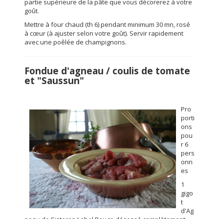
partie supérieure de la pâte que vous décorerez à votre
goût.
Mettre à four chaud (th 6) pendant minimum 30 mn, rosé
à cœur (à ajuster selon votre goût). Servir rapidement
avec une poêlée de champignons.
Fondue d'agneau / coulis de tomate
et "Saussun"
Pro
porti
ons
pou
r 6
pers
onn
es
1
gigo
t
d'Ag