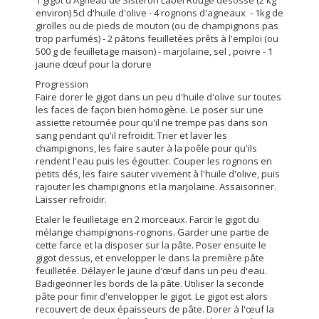
1 gigot d'Agneau de Sisteron Label Rouge désossé (2 kg
environ) 5cl d'huile d'olive - 4 rognons d'agneaux - 1kg de
girolles ou de pieds de mouton (ou de champignons pas
trop parfumés) - 2 pâtons feuilletées prêts à l'emploi (ou
500 g de feuilletage maison) - marjolaine, sel , poivre - 1
jaune dœuf pour la dorure
Progression
Faire dorer le gigot dans un peu d'huile d'olive sur toutes
les faces de façon bien homogène. Le poser sur une
assiette retournée pour qu'il ne trempe pas dans son
sang pendant qu'il refroidit. Trier et laver les
champignons, les faire sauter à la poêle pour qu'ils
rendent l'eau puis les égoutter. Couper les rognons en
petits dés, les faire sauter vivement à l'huile d'olive, puis
rajouter les champignons et la marjolaine. Assaisonner.
Laisser refroidir.
Etaler le feuilletage en 2 morceaux. Farcir le gigot du
mélange champignons-rognons. Garder une partie de
cette farce et la disposer sur la pâte. Poser ensuite le
gigot dessus, et envelopper le dans la première pâte
feuilletée. Délayer le jaune d'œuf dans un peu d'eau.
Badigeonner les bords de la pâte. Utiliser la seconde
pâte pour finir d'envelopper le gigot. Le gigot est alors
recouvert de deux épaisseurs de pâte. Dorer à l'œuf la