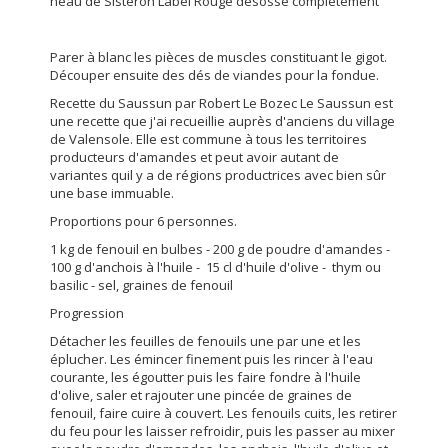
neau de Sisteron Label Rouge désossé complètement
Parer à blanc les pièces de muscles constituant le gigot.
Découper ensuite des dés de viandes pour la fondue.
Recette du Saussun par Robert Le Bozec Le Saussun est
une recette que j'ai recueillie auprès d'anciens du village
de Valensole. Elle est commune à tous les territoires
producteurs d'amandes et peut avoir autant de
variantes quil y a de régions productrices avec bien sûr
une base immuable.
Proportions pour 6 personnes.
1 kg de fenouil en bulbes - 200 g de poudre d'amandes -
100 g d'anchois à l'huile - 15 cl d'huile d'olive - thym ou
basilic - sel, graines de fenouil
Progression
Détacher les feuilles de fenouils une par une et les
éplucher. Les émincer finement puis les rincer à l'eau
courante, les égoutter puis les faire fondre à l'huile
d'olive, saler et rajouter une pincée de graines de
fenouil, faire cuire à couvert. Les fenouils cuits, les retirer
du feu pour les laisser refroidir, puis les passer au mixer