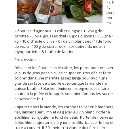
12 à
15
pers
onn
es
2 épaules d'agneaux - 1 collier d'agneau - 250 g de
carottes - 5 ou 6 gousses d'ail - 6 gros oignons ( 800 gr à 1
kg) - 10 cl d'huile d'olive - ½ l de vin blanc sec - 1l de fond
de veau - 100 g de sucre roux - sel, poivre du moulin -
thym, sarriette, & feuille de laurier
Progression :
Désosser les épaules et le collier, les parer pour enlever
le plus de gras possible, les couper en gros dés et faire
colorer dans une marmite assez large pour avoir une
grande surface de chauffe et éviter que la viande ne
puisse bouillir. Eplucher, émincer les oignons, les faire
sauter à la poêle et lorsquils sont bien fondus les sucrer
et baisser le feu.
Rajouter dans la viande, les carottes tailler en bâtonnets,
l'ail, laisser suer 5 mn et déglacer au vin blanc. Porter à
ébullition et rajouter le fond de veau. Porter de nouveau
à ébullition, rajouter les oignons confits, baisser le feu et
cuire à couvert 1h30 environ la viande doit être bien