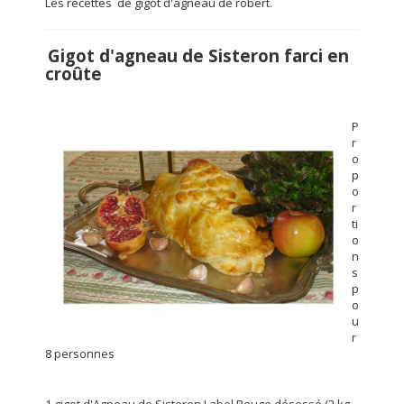
Les recettes de gigot d'agneau de robert.
Gigot d'agneau de Sisteron farci en
croûte
P
r
o
p
o
r
ti
o
n
s
p
o
u
r
8 personnes