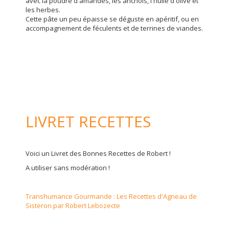
avec la poudre d'amandes, les anchois, l'huile d'olive et
les herbes.
Cette pâte un peu épaisse se déguste en apéritif, ou en
accompagnement de féculents et de terrines de viandes.
LIVRET RECETTES
Voici un Livret des Bonnes Recettes de Robert !
A utiliser sans modération !
Transhumance Gourmande : Les Recettes d'Agneau de
Sisteron par Robert Lebozecte