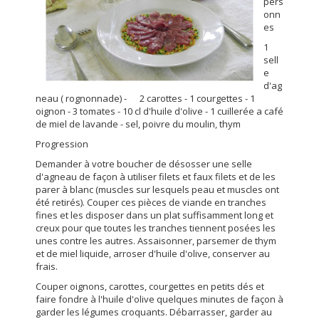
pers
onn
es
1
sell
e
d'ag
neau ( rognonnade) - 2 carottes - 1 courgettes - 1
oignon - 3 tomates - 10 cl d'huile d'olive - 1 cuillerée a café
de miel de lavande - sel, poivre du moulin, thym
Progression
Demander à votre boucher de désosser une selle
d'agneau de façon à utiliser filets et faux filets et de les
parer à blanc (muscles sur lesquels peau et muscles ont
été retirés). Couper ces pièces de viande en tranches
fines et les disposer dans un plat suffisamment long et
creux pour que toutes les tranches tiennent posées les
unes contre les autres. Assaisonner, parsemer de thym
et de miel liquide, arroser d'huile d'olive, conserver au
frais.
Couper oignons, carottes, courgettes en petits dés et
faire fondre à l'huile d'olive quelques minutes de façon à
garder les légumes croquants. Débarrasser, garder au