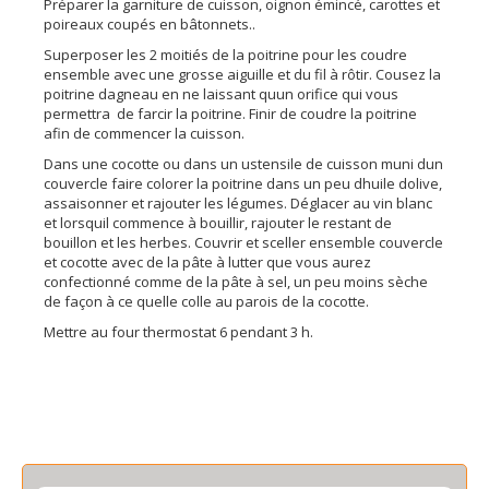
Préparer la garniture de cuisson, oignon émincé, carottes et
poireaux coupés en bâtonnets..
Superposer les 2 moitiés de la poitrine pour les coudre
ensemble avec une grosse aiguille et du fil à rôtir. Cousez la
poitrine dagneau en ne laissant quun orifice qui vous
permettra de farcir la poitrine. Finir de coudre la poitrine
afin de commencer la cuisson.
Dans une cocotte ou dans un ustensile de cuisson muni dun
couvercle faire colorer la poitrine dans un peu dhuile dolive,
assaisonner et rajouter les légumes. Déglacer au vin blanc
et lorsquil commence à bouillir, rajouter le restant de
bouillon et les herbes. Couvrir et sceller ensemble couvercle
et cocotte avec de la pâte à lutter que vous aurez
confectionné comme de la pâte à sel, un peu moins sèche
de façon à ce quelle colle au parois de la cocotte.
Mettre au four thermostat 6 pendant 3 h.