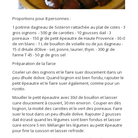
Proportions pour 8 personnes :
1 poitrine dagneau de Sisteron rattachée au plat de cotes - 3
gros oignons - 500 gr de carottes - 10 gousses dail - 3
poireaux - 150 gr de petit épeautre de Haute Provence - 30 cl
de vin blanc - 1 L de bouillon de volaille ou de jus dagneau -
15 cl dHuile dOlive - sel, poivre, laurier, thym. - 300 gr de
farine T 45 - 50 gr de gros sel
Préparation de la farce
Ciseler un des oignons et le faire suer doucement dans un
peu dhuile dolive. Quand loignon est bien fondu, rajouter le
petit épeautre et le faire suer également, comme pour un
rizotto.
Mouiller le petit épeautre avec 30cl de bouillon et laisser
cuire doucement à couvert, 30 mn environ . Couper en dés
loignon, la moitié des carottes et le vert des poireaux. Faire
suer le tout dans un peu dhuile dolive. Rajouter 2 gousses
dail écrasé quand les légumes sont bien fondus et laisser
cuire encore 5 mn. Mélanger les légumes au petit épeautre
pour finir la cuisson et laisser refroidir.