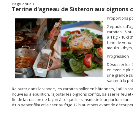
Page 2 sur 3
Terrine d'agneau de Sisteron aux oignons c
Proportions po
2 épaules d'ag
carottes - 5 ou
à 1 kg) - 10 cl 
fond de veau -
moulin - thym, 
Progression :
Désosser les é
enlever le plu
une grande sur
sauter à la poê
Rajouter dans la viande, les carottes tailler en bâtonnets, l'ail, lais
nouveau à ébullition, rajouter les oignons confits, baisser le feu e
fin de la cuisson de façon à ce quelle transmette leur parfum sans
d'un papier film et laisser au frigo 12 h au moins avant de découp