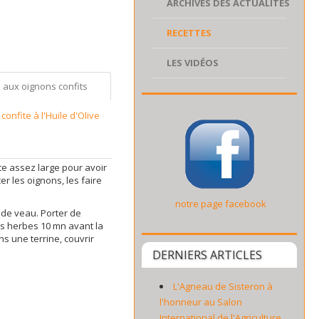
ARCHIVES DES ACTUALITÉS
RECETTES
LES VIDÉOS
 aux oignons confits
onfite à l'Huile d'Olive
te assez large pour avoir
er les oignons, les faire
notre page facebook
d de veau. Porter de
les herbes 10 mn avant la
s une terrine, couvrir
DERNIERS ARTICLES
L'Agneau de Sisteron à
l'honneur au Salon
International de l'Agriculture