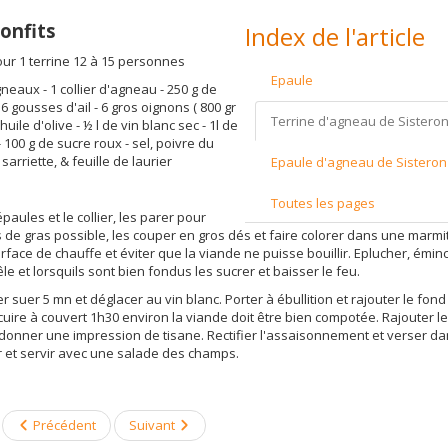
onfits
Index de l'article
ur 1 terrine 12 à 15 personnes
Epaule
neaux - 1 collier d'agneau - 250 g de
 6 gousses d'ail - 6 gros oignons ( 800 gr
Terrine d'agneau de Sisteron
d'huile d'olive - ½ l de vin blanc sec - 1l de
 100 g de sucre roux - sel, poivre du
sarriette, & feuille de laurier
Epaule d'agneau de Sisteron c
Toutes les pages
paules et le collier, les parer pour
s de gras possible, les couper en gros dés et faire colorer dans une marmi
face de chauffe et éviter que la viande ne puisse bouillir. Eplucher, éminc
le et lorsquils sont bien fondus les sucrer et baisser le feu.
ser suer 5 mn et déglacer au vin blanc. Porter à ébullition et rajouter le fon
t cuire à couvert 1h30 environ la viande doit être bien compotée. Rajouter 
 donner une impression de tisane. Rectifier l'assaisonnement et verser dan
er et servir avec une salade des champs.
Précédent
Suivant